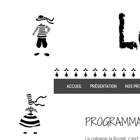
Aller
au
contenu
Recherche
ACCUEIL
PRÉSENTATION
NOS PR
PROGRAMMA
La crêperie la Rozell, c’e